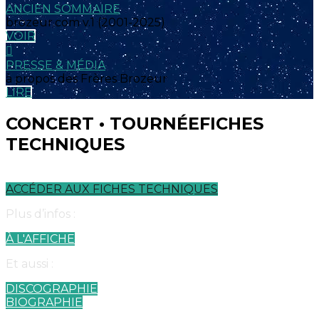
ANCIEN SOMMAIRE
brozeur.com v.1 (2001-2025)
VOIR
PRESSE & MÉDIA
à propos des Frères Brozeur
LIRE
CONCERT • TOURNÉE
FICHES
TECHNIQUES
Son • Lumière • Plan de scène • Mensurations
ACCÉDER AUX FICHES TECHNIQUES
Plus d’infos :
À L'AFFICHE
Et aussi :
DISCOGRAPHIE
BIOGRAPHIE