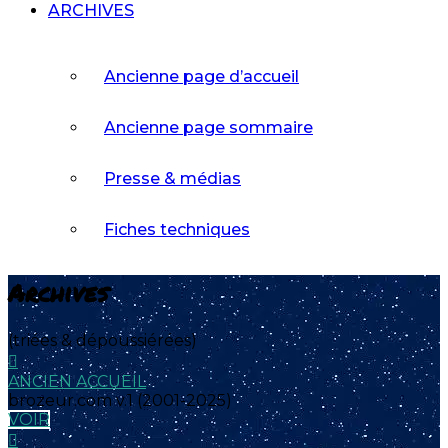
ARCHIVES
Ancienne page d’accueil
Ancienne page sommaire
Presse & médias
Fiches techniques
Archives
(triées & dépoussiérées)
ANCIEN ACCUEIL
brozeur.com v.1 (2001-2025)
VOIR